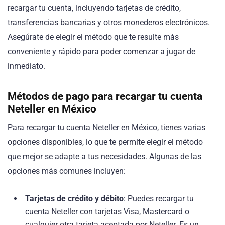
recargar tu cuenta, incluyendo tarjetas de crédito,
transferencias bancarias y otros monederos electrónicos.
Asegúrate de elegir el método que te resulte más
conveniente y rápido para poder comenzar a jugar de
inmediato.
Métodos de pago para recargar tu cuenta
Neteller en México
Para recargar tu cuenta Neteller en México, tienes varias
opciones disponibles, lo que te permite elegir el método
que mejor se adapte a tus necesidades. Algunas de las
opciones más comunes incluyen:
Tarjetas de crédito y débito
: Puedes recargar tu
cuenta Neteller con tarjetas Visa, Mastercard o
cualquier otra tarjeta aceptada por Neteller. Es un