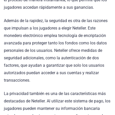
jugadores accedan rápidamente a sus ganancias.
Además de la rapidez, la seguridad es otra de las razones
que impulsan a los jugadores a elegir Neteller. Este
monedero electrónico emplea tecnología de encriptación
avanzada para proteger tanto los fondos como los datos
personales de los usuarios. Neteller ofrece medidas de
seguridad adicionales, como la autenticación de dos
factores, que ayudan a garantizar que solo los usuarios
autorizados puedan acceder a sus cuentas y realizar
transacciones.
La privacidad también es una de las características más
destacadas de Neteller. Al utilizar este sistema de pago, los
jugadores pueden mantener su información bancaria