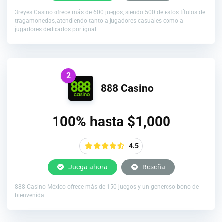
3reyes Casino ofrece más de 600 juegos, siendo 500 de estos títulos de
tragamonedas, atendiendo tanto a jugadores casuales como a
jugadores dedicados por igual.
2
888 Casino
100% hasta $1,000
4.5
Juega ahora
Reseña
888 Casino México ofrece más de 150 juegos y un generoso bono de
bienvenida.