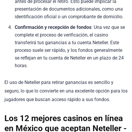
antes de procesar el retiro. Esto puede implicar la
presentación de documentos adicionales, como una
identificación oficial o un comprobante de domicilio.
Confirmación y recepción de fondos
: Una vez que se
complete el proceso de verificación, el casino
transferirá tus ganancias a tu cuenta Neteller. Este
proceso suele ser rápido, y los fondos generalmente
se reflejan en tu cuenta de Neteller en un plazo de 24
horas.
El uso de Neteller para retirar ganancias es sencillo y
seguro, lo que lo convierte en una excelente opción para los
jugadores que buscan acceso rápido a sus fondos.
Los 12 mejores casinos en línea
en México que aceptan Neteller -