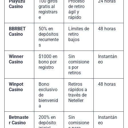
Playuzu
100 giros
Proceso
24 horas
Casino
gratis al
de retiro
registrars
ágil y
e
rápido
BBRBET
50% en
Límites de
48 horas
Casino
depósitos
retiro
recurrente
bajos
s
Winner
$1000 en
Sin
Instantán
Casino
bono por
comisione
eo
registro
s por
retiros
Winpot
Bono
Retiros
48 horas
Casino
exclusivo
rápidos a
de
través de
bienvenid
Neteller
a
Betmaste
200% en
Sin
Instantán
r Casino
depósito
comisione
eo