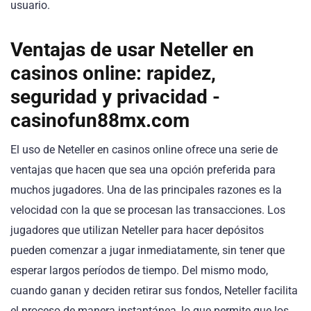
usuario.
Ventajas de usar Neteller en
casinos online: rapidez,
seguridad y privacidad -
casinofun88mx.com
El uso de Neteller en casinos online ofrece una serie de
ventajas que hacen que sea una opción preferida para
muchos jugadores. Una de las principales razones es la
velocidad con la que se procesan las transacciones. Los
jugadores que utilizan Neteller para hacer depósitos
pueden comenzar a jugar inmediatamente, sin tener que
esperar largos períodos de tiempo. Del mismo modo,
cuando ganan y deciden retirar sus fondos, Neteller facilita
el proceso de manera instantánea, lo que permite que los