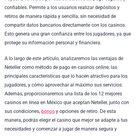
confiables. Permite a los usuarios realizar depósitos y
retiros de manera rápida y sencilla, sin necesidad de
compartir datos bancarios directamente con los casinos.
Esto genera una gran confianza entre los jugadores, ya que
protege su información personal y financiera.
A lo largo de este artículo, analizaremos las ventajas de
Neteller como método de pago en casinos online, las
principales características que lo hacen atractivo para los
jugadores, y cómo aprovechar al máximo sus servicios.
Además, proporcionaremos una lista de los 12 mejores
casinos en línea en México que aceptan Neteller, junto con
sus condiciones,
bonos
y opciones de retiro. De esta
manera, podrás elegir el casino que mejor se adapte a tus
necesidades y comenzar a jugar de manera segura y