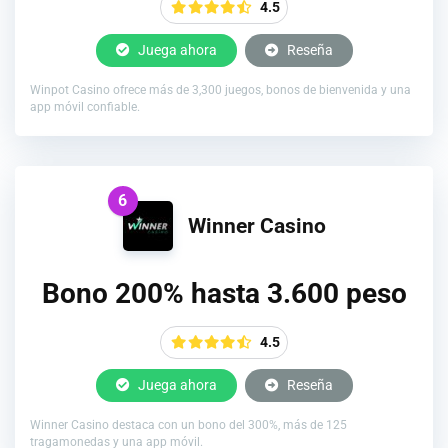
4.5
Juega ahora
Reseña
Winpot Casino ofrece más de 3,300 juegos, bonos de bienvenida y una
app móvil confiable.
6
Winner Casino
Bono 200% hasta 3.600 peso
4.5
Juega ahora
Reseña
Winner Casino destaca con un bono del 300%, más de 125
tragamonedas y una app móvil.