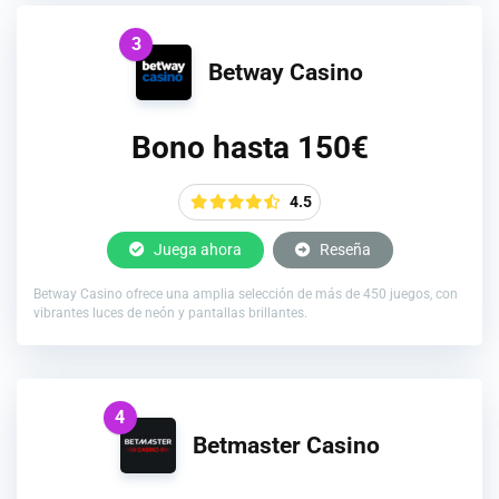
3
Betway Casino
Bono hasta 150€
4.5
Juega ahora
Reseña
Betway Casino ofrece una amplia selección de más de 450 juegos, con
vibrantes luces de neón y pantallas brillantes.
4
Betmaster Casino