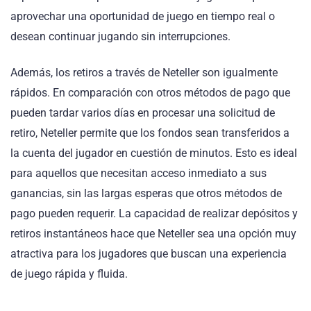
aprovechar una oportunidad de juego en tiempo real o
desean continuar jugando sin interrupciones.
Además, los retiros a través de Neteller son igualmente
rápidos. En comparación con otros métodos de pago que
pueden tardar varios días en procesar una solicitud de
retiro, Neteller permite que los fondos sean transferidos a
la cuenta del jugador en cuestión de minutos. Esto es ideal
para aquellos que necesitan acceso inmediato a sus
ganancias, sin las largas esperas que otros métodos de
pago pueden requerir. La capacidad de realizar depósitos y
retiros instantáneos hace que Neteller sea una opción muy
atractiva para los jugadores que buscan una experiencia
de juego rápida y fluida.