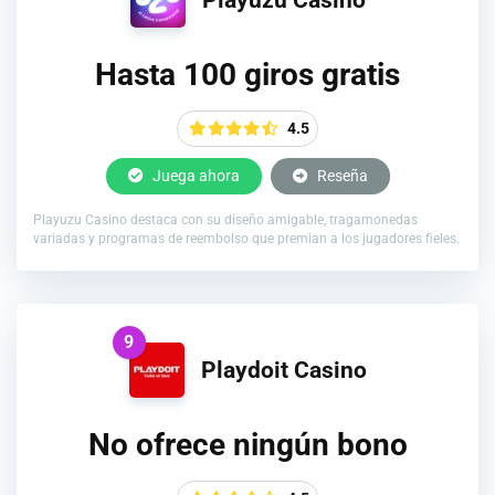
Hasta 100 giros gratis
4.5
Juega ahora
Reseña
Playuzu Casino destaca con su diseño amigable, tragamonedas
variadas y programas de reembolso que premian a los jugadores fieles.
9
Playdoit Casino
No ofrece ningún bono