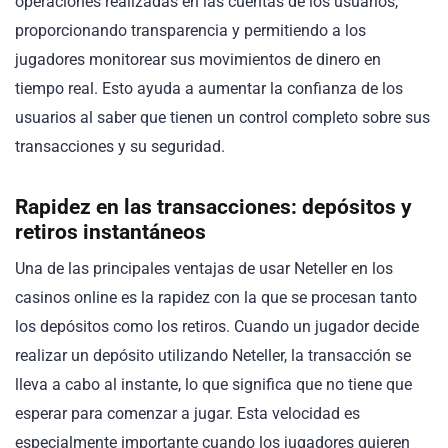
operaciones realizadas en las cuentas de los usuarios,
proporcionando transparencia y permitiendo a los
jugadores monitorear sus movimientos de dinero en
tiempo real. Esto ayuda a aumentar la confianza de los
usuarios al saber que tienen un control completo sobre sus
transacciones y su seguridad.
Rapidez en las transacciones: depósitos y
retiros instantáneos
Una de las principales ventajas de usar Neteller en los
casinos online es la rapidez con la que se procesan tanto
los depósitos como los retiros. Cuando un jugador decide
realizar un depósito utilizando Neteller, la transacción se
lleva a cabo al instante, lo que significa que no tiene que
esperar para comenzar a jugar. Esta velocidad es
especialmente importante cuando los jugadores quieren