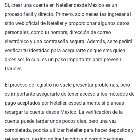
Sí, crear una cuenta en Neteller desde México es un
proceso fácil y directo. Primero, solo necesitas ingresar al
sitio web oficial de Neteller y proporcionar algunos datos
personales, como tu nombre, dirección de correo
electrónico y una contraseña segura. Además, se te pedirá
verificar tu identidad para asegurarte de que eres quien
dices ser, lo cual es un paso importante para prevenir
fraudes.
El proceso de registro no suele presentar problemas, pero
es importante asegurarte de tener acceso a los métodos de
pago aceptados por Neteller, especialmente si planeas
recargar tu cuenta desde México. La verificación de la
cuenta puede tardar unos pocos días, pero una vez
completada, podrás utilizar Neteller para hacer depósitos y
retiros en tu casino online favorito sin complicaciones.