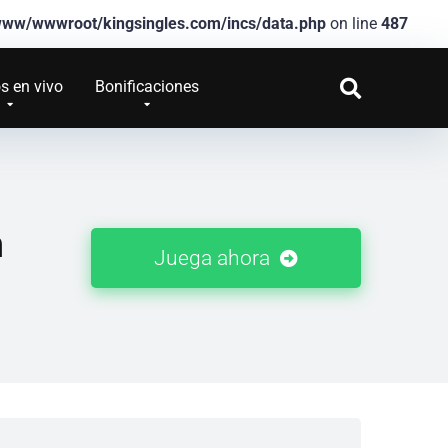
www/wwwroot/kingsingles.com/incs/data.php
on line
487
s en vivo
Bonificaciones
m
Juega ahora