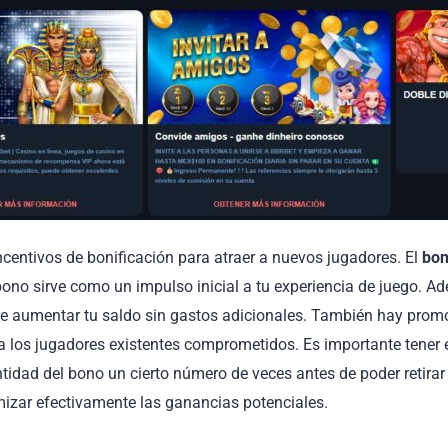
centivos de bonificación para atraer a nuevos jugadores. El
bon
bono sirve como un impulso inicial a tu experiencia de juego. A
ite aumentar tu saldo sin gastos adicionales. También hay prom
 a los jugadores existentes comprometidos. Es importante tener
antidad del bono un cierto número de veces antes de poder retira
mizar efectivamente las ganancias potenciales.