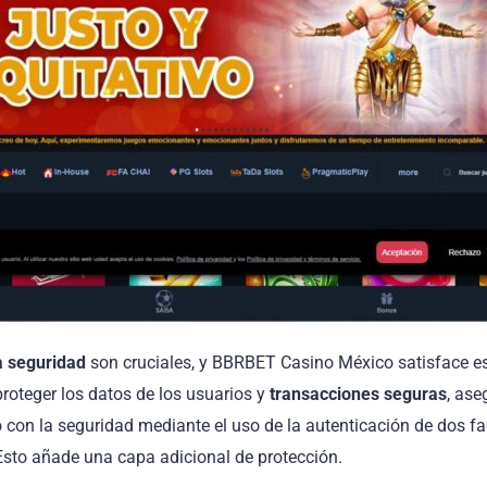
la seguridad
son cruciales, y BBRBET Casino México satisface es
roteger los datos de los usuarios y
transacciones seguras
, as
 la seguridad mediante el uso de la autenticación de dos fact
. Esto añade una capa adicional de protección.