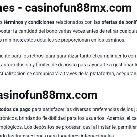
nes - casinofun88mx.com
os
términos y condiciones
relacionados con las
ofertas de bonif
apostar la cantidad del bono varias veces antes de retirar cualqu
 mínimos; estos detalles se proporcionan en los términos.
mente para los retiros, para garantizar tanto el cumplimiento co
 autoexclusión y límites de depósito para ayudarte a gestionar t
r actualización se comunicará a través de la plataforma, asegur
casinofun88mx.com
odos de pago
para satisfacer las diversas preferencias de los
trónicos, brindando flexibilidad para los usuarios. Además, el 
ológicos. Los depósitos se procesan casi al instante, permitie
ando las transacciones para jugadores internacionales.