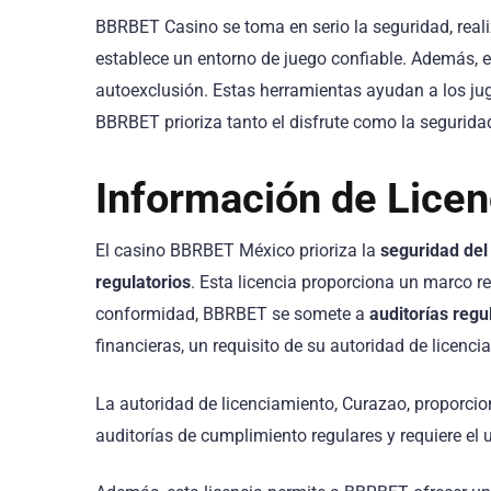
BBRBET Casino se toma en serio la seguridad, rea
establece un entorno de juego confiable. Además, 
autoexclusión. Estas herramientas ayudan a los ju
BBRBET prioriza tanto el disfrute como la segurida
Información de Lice
El casino BBRBET México prioriza la
seguridad del
regulatorios
. Esta licencia proporciona un marco 
conformidad, BBRBET se somete a
auditorías regu
financieras, un requisito de su autoridad de licenci
La autoridad de licenciamiento, Curazao, proporcion
auditorías de cumplimiento regulares y requiere el