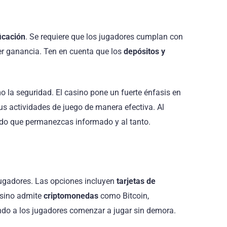
icación
. Se requiere que los jugadores cumplan con
ier ganancia. Ten en cuenta que los
depósitos y
mo la seguridad. El casino pone un fuerte énfasis en
us actividades de juego de manera efectiva. Al
ando que permanezcas informado y al tanto.
 jugadores. Las opciones incluyen
tarjetas de
casino admite
criptomonedas
como Bitcoin,
ndo a los jugadores comenzar a jugar sin demora.