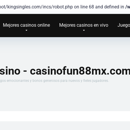
oot/kingsingles.com/incs/robot.php on line 68 and defined in
/
Mejores casinos online
Mejores casinos en vivo
Juego
sino - casinofun88mx.co
egos emocionantes y bonos generosos para nuevos y fieles jugadores.