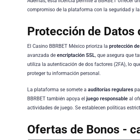
Además, esta licencia permite a BBRBET ofrecer 
compromiso de la plataforma con la seguridad y la 
Protección de Datos
El Casino BBRBET México prioriza la
protección de
avanzada de
encriptación SSL
, que asegura que t
utiliza la autenticación de dos factores (2FA), lo 
proteger tu información personal.
La plataforma se somete a
auditorías regulares
par
BBRBET también apoya el
juego responsable
al of
actividades de juego. Se establecen políticas estric
Ofertas de Bonos - 