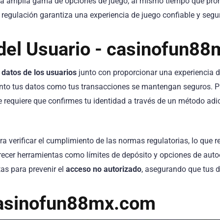
una amplia gama de opciones de juego, al mismo tiempo que p
regulación garantiza una experiencia de juego confiable y segu
 del Usuario - casinofun8
 datos de los usuarios
junto con proporcionar una experiencia 
anto tus datos como tus transacciones se mantengan seguros. P
que requiere que confirmes tu identidad a través de un método ad
a verificar el cumplimiento de las normas regulatorias, lo que 
recer herramientas como límites de depósito y opciones de auto
tas para prevenir el
acceso no autorizado
, asegurando que tus 
casinofun88mx.com